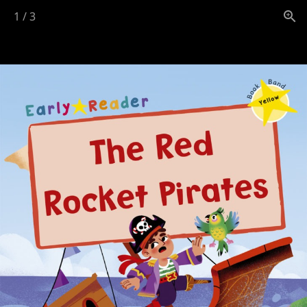
1
/
3