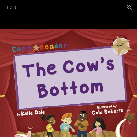
1
/
3