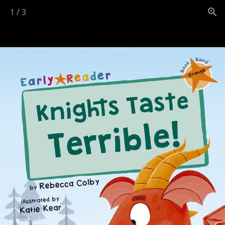
1
/
3