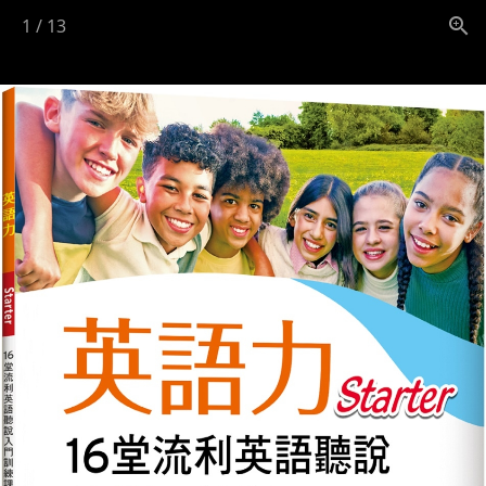
1
/
13