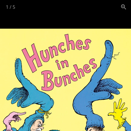
1
/
5