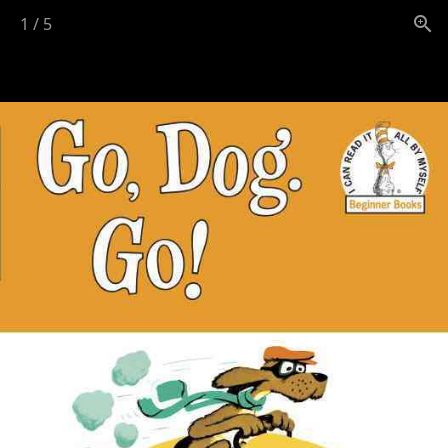
1
/
5