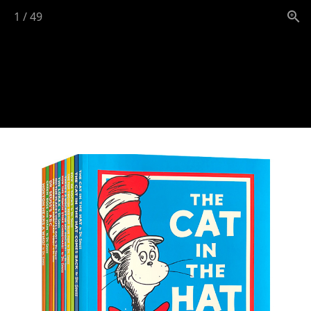
1
/
49