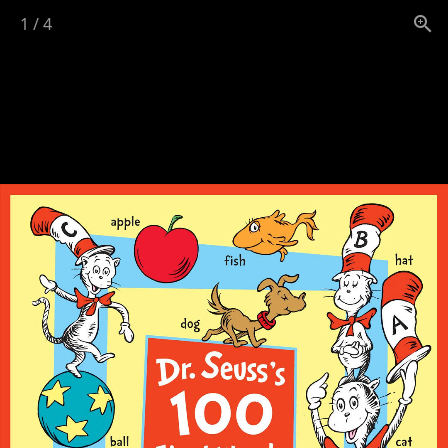
1
/
4