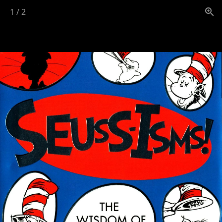
1
/
2