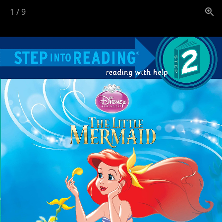
1
/
9