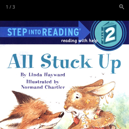
1
/
3