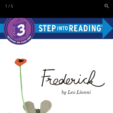
1
/
5