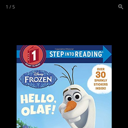
1
/
5