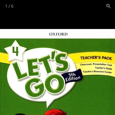
1
/
6