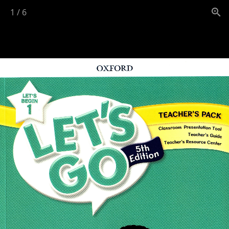
1
/
6