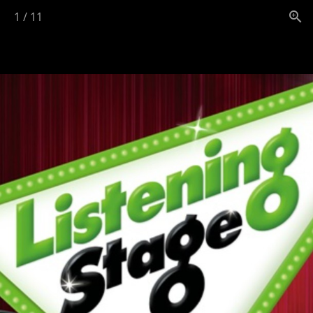
1
/
11