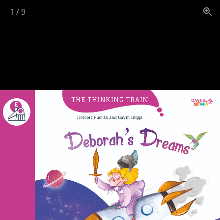
1
/
9