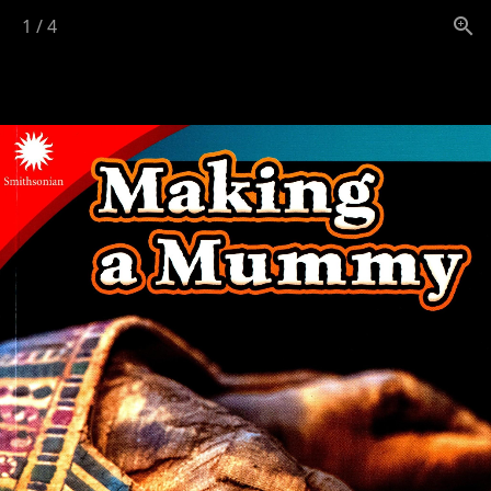
1
/
4