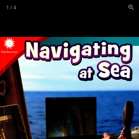
1
/
4