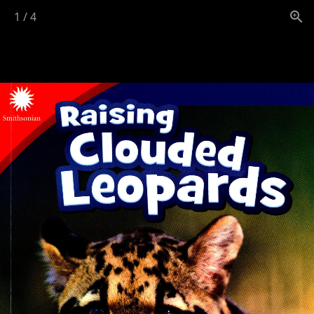
1
/
4