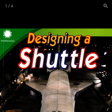
1
/
4