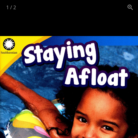
1
/
2