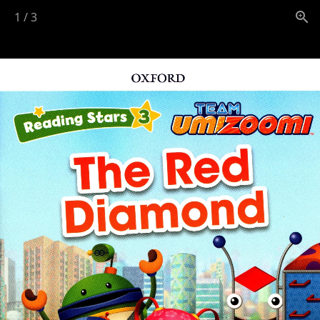
1
/
3