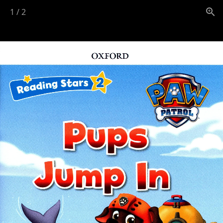
1
/
2