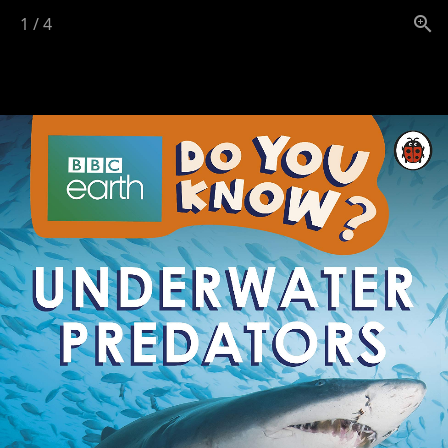
1
/
4