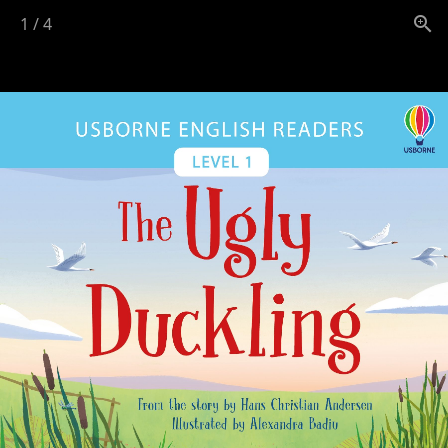
1
/
4