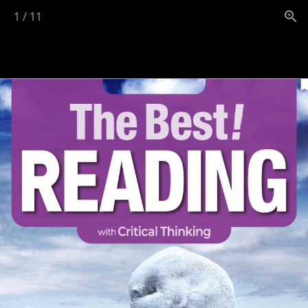
1
/
11