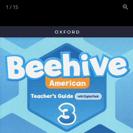
1
/
15