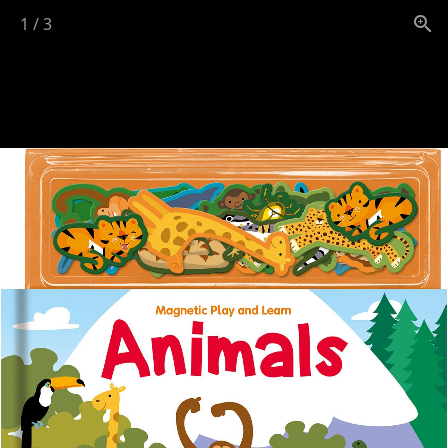
1
/
3