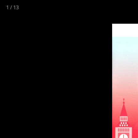
1
/
13