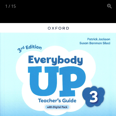
1
/
15