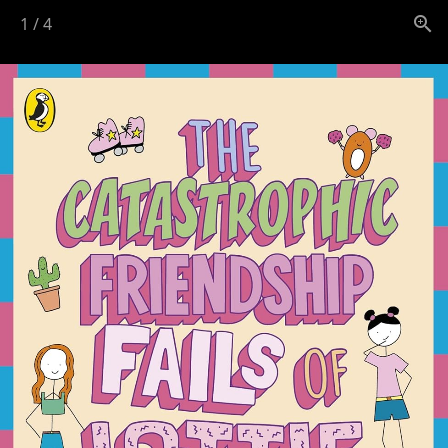
1
/
4