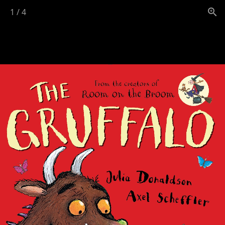
1
/
4