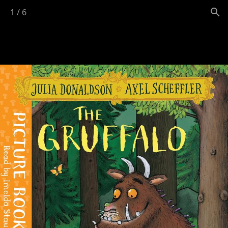
1
/
6