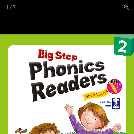
1
/
7