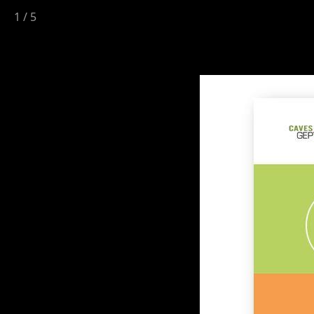
1
/
5