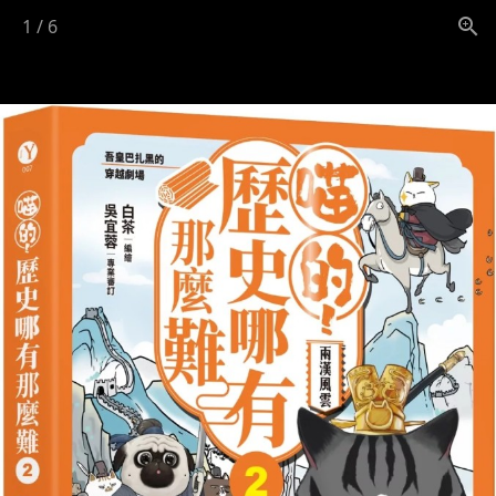
1
/
6