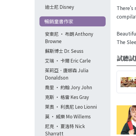
迪士尼 Disney
There's 
compilat
暢銷童書作家
Beautifu
安東尼 ‧ 布朗 Anthony
Browne
The Slee
蘇斯博士 Dr. Seuss
試聽試
艾瑞 ‧ 卡爾 Eric Carle
茱莉亞．唐娜森 Julia
Donaldson
喬里 ‧ 約翰 Jory John
克斯 ‧ 格雷 Kes Gray
萊奧 ‧ 利奧尼 Leo Lionni
莫 ‧ 威樂 Mo Willems
尼克 ‧ 夏洛特 Nick
Sharratt