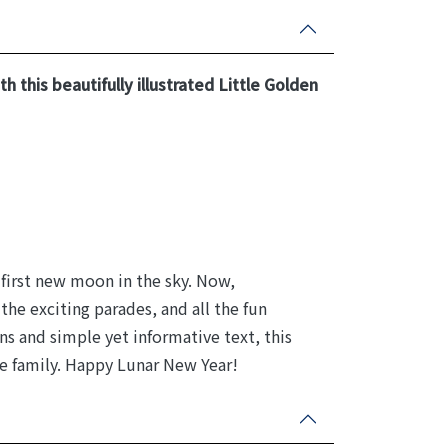
h this beautifully illustrated Little Golden
 first new moon in the sky. Now,
the exciting parades, and all the fun
ons and simple yet informative text, this
le family. Happy Lunar New Year!