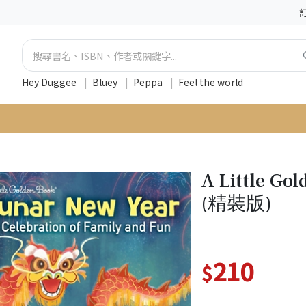
Hey Duggee
|
Bluey
|
Peppa
|
Feel the world
A Little Go
(精裝版)
210
$