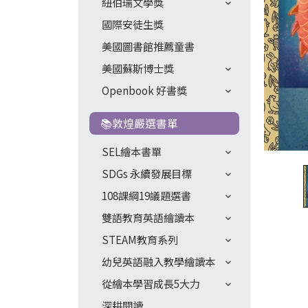
紐伯瑞文學獎
國際安徒生獎
美國圖書館推薦童書
美國蘇斯博士獎
Openbook 好書獎
📚敦煌嚴選書單
SEL繪本書單
SDGs 永續發展目標
108課綱19議題選書
雙語教育英語繪讀本
STEAM教育系列
幼兒英語融入教學繪讀本
從繪本學習成長5大力
深耕閱讀