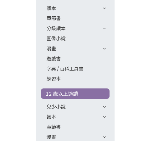
讀本
章節書
分級讀本
圖像小說
漫畫
遊戲書
字典 / 百科工具書
練習本
12 歲以上適讀
兒少小說
讀本
章節書
漫畫