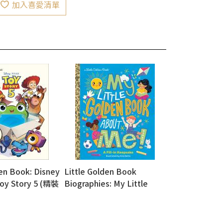
加入喜愛清單
den Book: Disney
Little Golden Book
Toy Story 5 (精裝
Biographies: My Little
Golden Book About Me!
(精裝版)