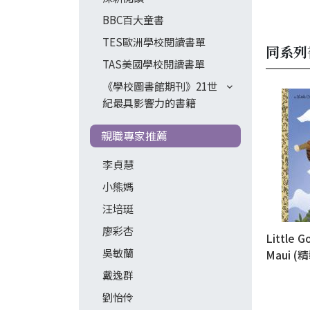
BBC百大童書
TES歐洲學校閱讀書單
同系列
TAS美國學校閱讀書單
《學校圖書館期刊》21世
紀最具影響力的書籍
親職專家推薦
李貞慧
小熊媽
汪培珽
廖彩杏
Little G
吳敏蘭
Maui (
戴逸群
劉怡伶