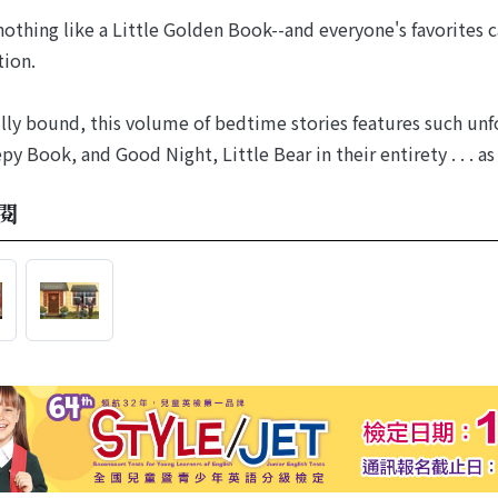
nothing like a Little Golden Book--and everyone's favorites c
ion.
lly bound, this volume of bedtime stories features such unf
py Book, and Good Night, Little Bear in their entirety . . . a
閱