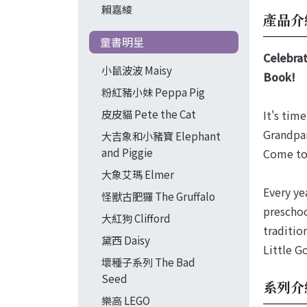
賴嘉綾
產品介
童書明星
Celebrat
小鼠波波 Maisy
Book!
粉紅豬小妹 Peppa Pig
皮皮貓 Pete the Cat
It's tim
Grandpar
大吉象和小豬寶 Elephant
and Piggie
Come tog
大象艾瑪 Elmer
Every ye
怪獸古肥玀 The Gruffalo
preschoo
大紅狗 Clifford
traditio
黛西 Daisy
Little G
壞種子系列 The Bad
Seed
系列介
樂高 LEGO