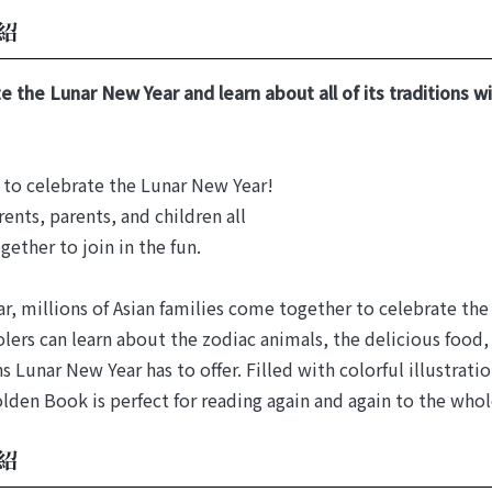
紹
e the Lunar New Year and learn about all of its traditions wit
e to celebrate the Lunar New Year!
ents, parents, and children all
ether to join in the fun.
ar, millions of Asian families come together to celebrate the
lers can learn about the zodiac animals, the delicious food, 
ns Lunar New Year has to offer. Filled with colorful illustrati
olden Book is perfect for reading again and again to the who
紹