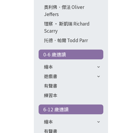
奧利佛．傑法 Oliver
Jeffers
理察 ‧ 斯凱瑞 Richard
Scarry
托德．帕爾 Todd Parr
0-6 歲適讀
繪本
遊戲書
有聲書
練習本
6-12 歲適讀
繪本
有聲書