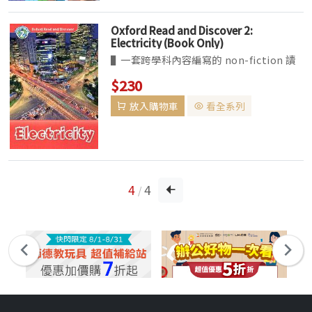
Oxford Read and Discover 2:
Electricity (Book Only)
▌一套跨學科內容編寫的 non-fiction 讀
本。融合廣泛的知識性內容，讓學習者體驗
$230
閱讀不同類型讀本的樂趣。本套讀本更是
放入購物車
看全系列
CLIL (Contentand Language
Integrated ...
4
4
/