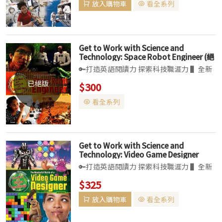
放入購物車
看全系列
童早期識字專家精心設計的閱讀文本，讓孩
子透過分析資料...
Get to Work with Science and
Technology: Space Robot Engineer (絕
版售完為止)
🔑打造英語閱讀力 探索科技職涯力 ▌全新
non-fiction系列，共六冊。介紹科學、科
已絕版
$300
技、工程及數學STEM領域的應用。 ▌兒
看全系列
童早期識字專家精心設計的閱讀文本，讓孩
子透過分析資料...
Get to Work with Science and
Technology: Video Game Designer
🔑打造英語閱讀力 探索科技職涯力 ▌全新
non-fiction系列，共六冊。介紹科學、科
$325
技、工程及數學STEM領域的應用。 ▌兒
放入購物車
看全系列
童早期識字專家精心設計的閱讀文本，讓孩
子透過分析資料...