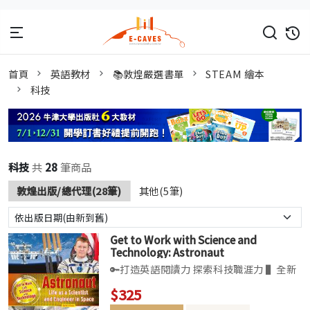
首頁
英語教材
📚敦煌嚴選書單
STEAM 繪本
科技
科技
共
28
筆商品
敦煌出版/總代理(28筆)
其他(5筆)
Get to Work with Science and
Technology: Astronaut
🔑打造英語閱讀力 探索科技職涯力 ▌全新
non-fiction系列，共六冊。介紹科學、科
$325
技、工程及數學STEM領域的應用。 ▌兒