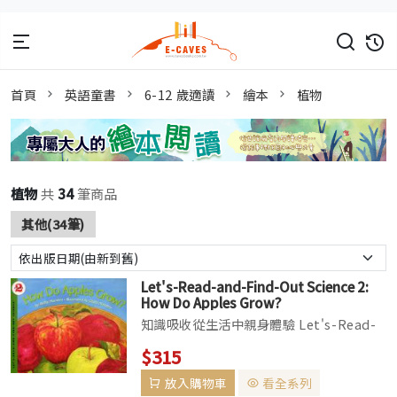
首頁
英語童書
6-12 歲適讀
繪本
植物
植物
共
34
筆商品
其他(34筆)
Let's-Read-and-Find-Out Science 2:
How Do Apples Grow?
知識吸收從生活中親身體驗 Let's-Read-
and-Find-Out Science 孩子的第一套自
$315
然科學入門讀本！孩子的成長過程中，到了
放入購物車
看全系列
開始認知與感受的階段時，對於動植物、大