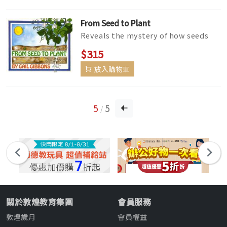
自然、身體奧...
From Seed to Plant
Reveals the mystery of how seeds
are formed and grow into plants,
$315
detailing the life cycles of flowe...
放入購物車
5
5
/
關於敦煌教育集團
會員服務
敦煌歲月
會員權益