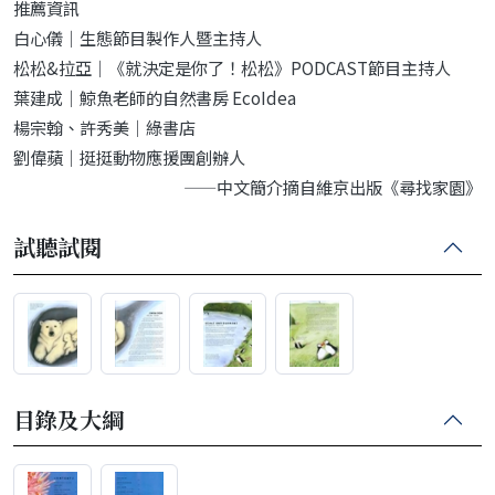
推薦資訊
白心儀｜生態節目製作人暨主持人
松松&拉亞｜《就決定是你了！松松》PODCAST節目主持人
葉建成｜鯨魚老師的自然書房 EcoIdea
楊宗翰、許秀美｜綠書店
劉偉蘋｜挺挺動物應援團創辦人
——中文簡介摘自維京出版《尋找家園》
試聽試閱
目錄及大綱