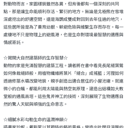
對動物而言，家園樣貌雖然各異，但背後都有一個深刻的共同
點，那是讓生命能順利存活、繁衍的地方。無論是北極熊在雪堆
深處挖出的舒適空間，還是海鸚成雙成對回到去年住過的地穴，
這些居所皆是為了養育幼獸、躲避危險與維繫生存而存在。每一
處棲地不只是物理上的避風港，也是生命對環境最智慧的適應與
情感寄託。
☆揭開大自然建築師的生存智慧☆
動物的家是充滿智慧的建築工程。讀者將在書中看見長尾縫葉鶯
如何像裁縫師般，用植物纖維將葉片「縫合」成搖籃；河狸如何
透過修築水壩改變地貌，親手創造出適合居住的小屋池塘。就連
微小的白蟻，都能利用太陽能與熱空氣原理，建造出結構如大教
堂般的通風高塔。這些鬼斧神工的技術，深刻展現了生物適應自
然的驚人天賦與頑強的生命意志。
☆細膩水彩勾勒生命的溫潤神韻☆
插畫家珍妮．戴斯蒙以其獨特的藝術風格，營造出壯闊且溫暖的