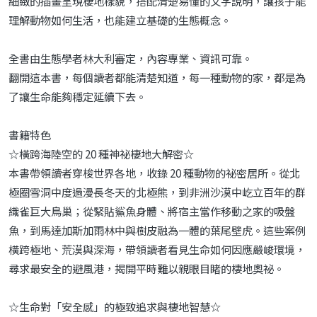
細緻的插畫呈現棲地樣貌，搭配清楚易懂的文字說明，讓孩子能
理解動物如何生活，也能建立基礎的生態概念。
全書由生態學者林大利審定，內容專業、資訊可靠。
翻開這本書，每個讀者都能清楚知道，每一種動物的家，都是為
了讓生命能夠穩定延續下去。
書籍特色
☆橫跨海陸空的 20 種神祕棲地大解密☆
本書帶領讀者穿梭世界各地，收錄 20 種動物的祕密居所。從北
極圈雪洞中度過漫長冬天的北極熊，到非洲沙漠中屹立百年的群
織雀巨大鳥巢；從緊貼鯊魚身體、將宿主當作移動之家的吸盤
魚，到馬達加斯加雨林中與樹皮融為一體的葉尾壁虎。這些案例
橫跨極地、荒漠與深海，帶領讀者看見生命如何因應嚴峻環境，
尋求最安全的避風港，揭開平時難以親眼目睹的棲地奧祕。
☆生命對「安全感」的極致追求與棲地智慧☆