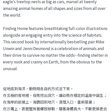
eagle's treetop nests as big as cars, marvel at twenty
amazing animal homes of all shapes and sizes from all over
the world.
Finding Home features breathtaking full-color illustrations
alongside an engaging entry into the science of habitats.
This second book by internationally bestselling pair Mike
Unwin and Jenni Desmond is a celebration of animals and
their drive to survive no matter the odds--finding shelter in
every nook and cranny on Earth, from the obvious to the
unusual.
從地底到海洋，動物用各自的方式活下來。
在北極的雪地裡，母熊挖出洞穴，讓幼熊在穩定的溫度中誕生；
在海岸的岩坡上，海鸚回到地穴，清理入口、重新築巢；
在沙灘上，寄居蟹背著螺殼移動，隨著身體長大，不斷更換更合