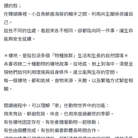
適的殼；
在珊瑚礁裡，小丑魚躲進海葵的觸手之間，利用共生關係保護自
己。
這些不同的住處，看起來各不相同，卻都指向同一件事，讓生命
能夠安全延續。
＊棲地，是指包涵多個「物種族群」生活和生長的自然環境＊
本書收錄二十種動物的棲地故事，從地底、樹上到海中，清楚呈
現牠們如何利用環境與自身條件，建立能夠生存的空間。
每一個棲地，都和氣候、食物來源、天敵，以及繁殖方式緊密相
關。
閱讀過程中，可以理解「家」在動物世界中的功能：
用來育幼、躲避危險、休息，也用來度過嚴苛的季節。
有些棲地固定存在，有些會隨著動物一起移動；
有些由個體完成，有些則需要群體長時間合作。