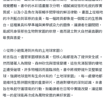
視覺體驗。書中的水彩插畫層次分明，細膩捕捉雪豹毛皮的厚實
質感，以及小丑魚在海葵觸手間穿梭的鮮活律動 。畫面上從極地
的冷冽藍白到草原的金黃，每一幅跨頁都像是一個獨立的生態舞
台。這種兼具科學準確與美學感染力的圖像，讓讀者在翻閱間，
能感同身受那些生物對家園的依戀，進而建立對大自然最直觀的
敬畏與喜愛。
☆從微小避風港到共有的土地球家園☆
前言指出，儘管家園樣貌各異，但核心點都是為了提供安全感 。
然而隨著人為開發、森林砍伐與環境變遷，這些充滿智慧的棲地
正遭受破壞，許多物種因而面臨瀕危。書中將視野提升至整顆星
球，強調地球是所有生命共有的「土地球家園」，每一處棲地都
是維持生態拼圖完整的重要碎片。透過對棲地的深刻認識，本書
旨在喚起守護環境的行動，鼓勵讀者在日常中實踐改變，讓這顆
唯一的星球能再次成為萬物安居的美好家園。