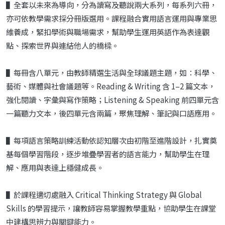
▌全套以未來為導向，分為讀寫及聽說兩大系列，每系列六冊，
亦可依教學需求採分冊版選用。課程融合實用語言運用與專業思
維養成，緊扣學術與職場需求，幫助學生運用英語作為表達觀
點、探索世界與連結他人的橋樑。
▌每冊含八單元，由教師精選生活與全球議題主題，如：科學、
藝術、媒體與社會議題等。Reading & Writing 含 1–2 篇文本，
強化閱讀、字彙與寫作策略；Listening & Speaking 前四單元含
一篇聽力文本，後四單元含兩篇，聚焦理解、筆記與口語應用。
▌每項語言策略訓練活動依認知層次由初階至進階設計，扎實奠
基每個學習階段，逐步堆疊學習者的語言能力，幫助學生在理
解、應用與表達上穩健成長。
▌於課程適切處融入 Critical Thinking Strategy 與 Global
Skills 的學習提示，讓教師容易掌握教學重點，協助學生在課堂
中建構思辨力與關鍵能力。