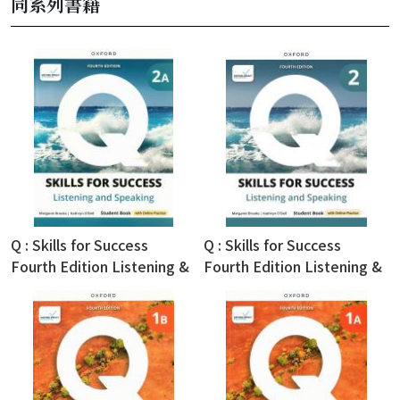
同系列書籍
Q : Skills for Success
Q : Skills for Success
Fourth Edition Listening &
Fourth Edition Listening &
Speaking Split Student
Speaking Student Book 2
Book 2A (with Online
(with Online Practice)
Practice)