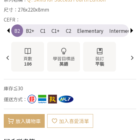
尺寸：276x220x8mm
CEFR：
B1+
B2
B2+
C1
C1+
C2
Elementary
Intermediate
頁數
學習目標語
裝訂
186
英語
平裝
庫存≦30
運送方式：
放入購物車
加入喜愛清單