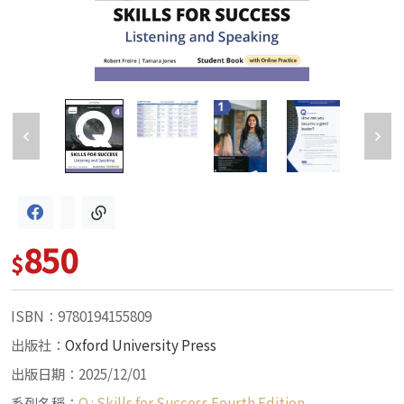
850
$
ISBN：9780194155809
出版社：
Oxford University Press
出版日期：2025/12/01
系列名稱：
Q : Skills for Success Fourth Edition