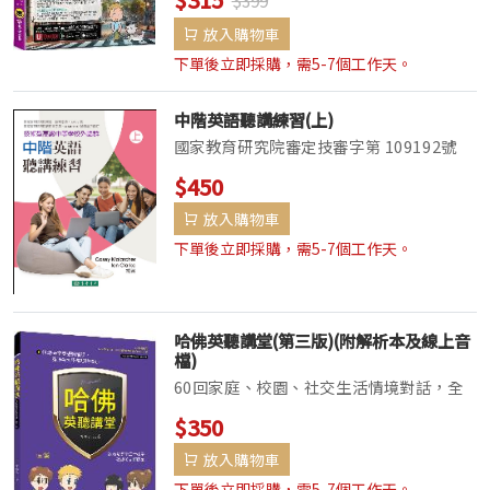
$399
法、句型！從基礎到進階，一本就能完整學
放入購物車
習最道地的英...
下單後立即採購，需5-7個工作天。
中階英語聽講練習(上)
國家教育研究院審定技審字第 109192號
PrefaceThis book is written and
$450
edited following the guidelines
放入購物車
below:教育部於民國107...
下單後立即採購，需5-7個工作天。
哈佛英聽講堂(第三版)(附解析本及線上音
檔)
60回家庭、校園、社交生活情境對話，全
面擴增英聽背景知識；300題高中英語聽力
$350
測驗與新多益試題，完整備戰各類英聽測
放入購物車
驗。什麼神奇的動作可以1分鐘化解緊張情
緒？英文簡報或辯論，如何一出場就有氣
下單後立即採購，需5-7個工作天。