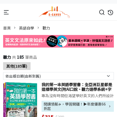
首頁
英語自學
聽力
聽力
共
185
筆商品
其他(185筆)
我的第一本英語學習書：全亞洲巨星都是
這樣學英文(附AI口說、聽力速學系統+字
母手寫練習表下載+「Youtor App」內含
專為沒有時間但渴望學好英文的人們所設計
VRP虛擬點讀筆)
的英語自學學習書！零基礎適用！短時間就
閱讀領航✈️，學習開疆！▶年度優惠66
能學會！用最有趣的內容，進行最輕鬆的學
折起
習，一次學會英文發音、單字、會話、文
$315