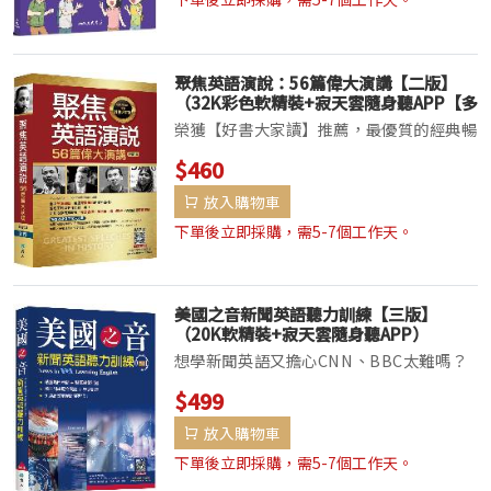
勢？申請國內...
聚焦英語演說：56篇偉大演講【二版】
（32K彩色軟精裝+寂天雲隨身聽APP【多
篇為史料音檔，原音重現】）
榮獲【好書大家讀】推薦，最優質的經典暢
銷書！全文英漢對照，蒐羅【原音重現】的
$460
史料音檔，帶您回到歷史性的那一刻！特別
放入購物車
收錄2首【動人歌曲】：1. 美國內戰時期最
知名的愛國歌曲〈約翰．布朗的軀體〉
下單後立即採購，需5-7個工作天。
（John...
美國之音新聞英語聽力訓練【三版】
（20K軟精裝+寂天雲隨身聽APP）
想學新聞英語又擔心CNN、BBC太難嗎？
就從美國之音的慢速英文新聞開始！精選
$499
1500字寫成的最新VOA美國之音慢速英語
放入購物車
新聞，9週54篇新聞4步驟的扎實訓練，打
開你的新聞英語耳！每篇新聞精心設計4
下單後立即採購，需5-7個工作天。
St...