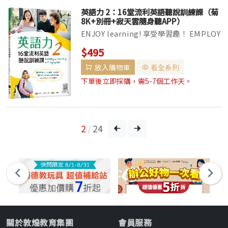
英語力 2：16堂流利英語聽說訓練課（菊
8K+別冊+寂天雲隨身聽APP）
ENJOY learning! 享受學習趣！ EMPLOY
new language! 使用新語言！
$495
EMPOWER your English! 活化英語力！
放入購物車
看全系列
16堂流利英語聽說訓練課！ 廣受學校採...
下單後立即採購，需5-7個工作天。
2
24
/
關於敦煌教育集團
會員服務