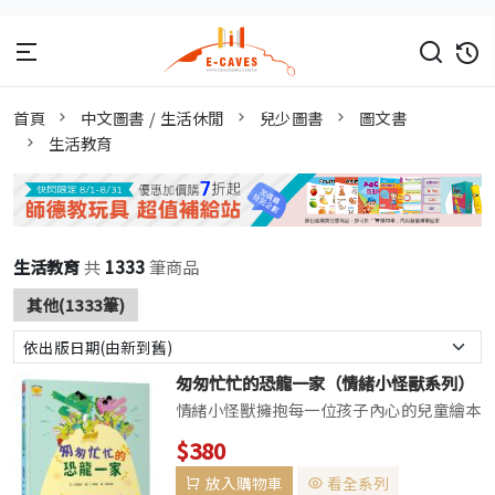
首頁
中文圖書 / 生活休閒
兒少圖書
圖文書
生活教育
生活教育
共
1333
筆商品
其他(1333筆)
匆匆忙忙的恐龍一家（情緒小怪獸系列）
情緒小怪獸擁抱每一位孩子內心的兒童繪本
培養自信、自主、快樂的孩子！♥韓國累積
$380
銷售800萬冊以上♥榮獲多項韓國教育、出
放入購物車
看全系列
版、童話與國際作者大獎♥收錄兒童與青少