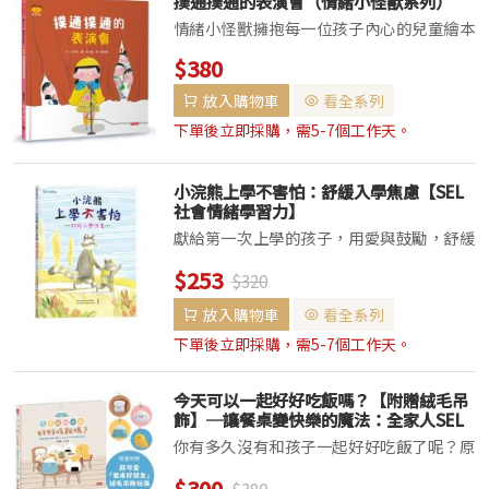
撲通撲通的表演會（情緒小怪獸系列）
情緒小怪獸擁抱每一位孩子內心的兒童繪本
培養自信、自主、快樂的孩子！♥韓國累積
$380
銷售800萬冊以上♥榮獲多項韓國教育、出
放入購物車
看全系列
版、童話與國際作者大獎♥收錄兒童與青少
年諮...
下單後立即採購，需5-7個工作天。
小浣熊上學不害怕：舒緩入學焦慮【SEL
社會情緒學習力】
獻給第一次上學的孩子，用愛與鼓勵，舒緩
孩子的入學焦慮，陪他愛上幼兒園的每一
$253
$320
天！「媽媽，我可以不要去上學嗎？」今天
是小浣熊第一天上學，面對陌生的環境、老
放入購物車
看全系列
師和新同學，他好緊張、好害怕。但是，當
下單後立即採購，需5-7個工作天。
他鼓起勇氣踏...
今天可以一起好好吃飯嗎？【附贈絨毛吊
飾】─讓餐桌變快樂的魔法：全家人SEL
情緒學習繪本
你有多久沒有和孩子一起好好吃飯了呢？原
本最期待的晚餐時間，慢慢變成了——
$300
$380