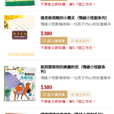
年諮...
下單後立即採購，需5-7個工作天。
遇見新挑戰的小魔女（情緒小怪獸系列）
情緒小怪獸擁抱每一位孩子內心的兒童繪本
培養自信、自主、快樂的孩子！♥韓國累積
$380
銷售800萬冊以上♥榮獲多項韓國教育、出
放入購物車
看全系列
版、童話與國際作者大獎♥收錄兒童與青少
年諮...
下單後立即採購，需5-7個工作天。
說到要做到的美麗約定（情緒小怪獸系
列）
情緒小怪獸擁抱每一位孩子內心的兒童繪本
培養自信、自主、快樂的孩子！♥韓國累積
$380
銷售800萬冊以上♥榮獲多項韓國教育、出
放入購物車
看全系列
版、童話與國際作者大獎♥收錄兒童與青少
年諮...
下單後立即採購，需5-7個工作天。