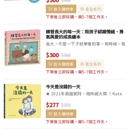
「快點吃！」、「不要玩食物！」、「安靜
做好！」大家雖然坐在同一張餐桌前，心卻
放入購物車
看全系列
越來越遙遠…&...
下單後立即採購，需5-7個工作天。
練習長大的每一天：陪孩子認識情緒、勇
氣與愛的成長繪本
長大，不是一下子就學會的事。有時候，我
們會害怕、會生氣、會不想分享，也會偷偷
$300
$380
哭泣。但在每天的小小練習裡，我們慢慢學
會：勇敢說出自己的心情、試著理解別人的
放入購物車
看全系列
感受、跌倒了再站起來，還有──好好愛自
下單後立即採購，需5-7個工作天。
己，也好好...
今天是沒錢的一天
★ 2021年英國凱特・格林威大獎（ Kate
Greenaway Medal）決選作品 ★☆
$277
$350
SDGs永續發展與生命教育主題，一本溫柔
而有力量的社會議題繪本 ☆肚子好餓喔！
放入購物車
還好媽媽說她不餓，讓我把最...
下單後立即採購，需5-7個工作天。