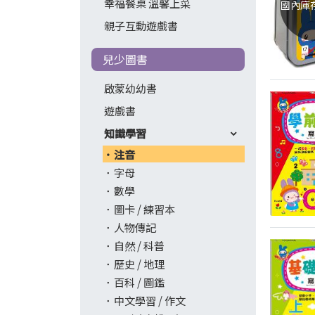
幸福餐桌 溫馨上菜
國內庫
親子互動遊戲書
兒少圖書
啟蒙幼幼書
遊戲書
知識學習
注音
字母
數學
圖卡 / 練習本
人物傳記
自然 / 科普
歷史 / 地理
百科 / 圖鑑
中文學習 / 作文