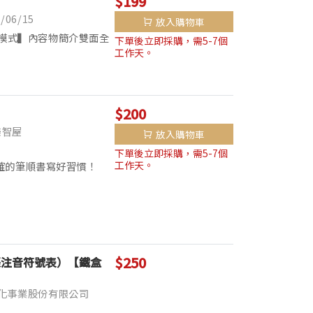
$199
06/15
放入購物車
模式▍內容物簡介雙面全
下單後立即採購，需5-7個
工作天。
▍三種遊戲模式：怎麼
$200
樂智屋
放入購物車
下單後立即採購，需5-7個
工作天。
正確的筆順書寫好習慣！
還在用傳統的練習本練習寫
$250
張注音符號表）【鐵盒
化事業股份有限公司