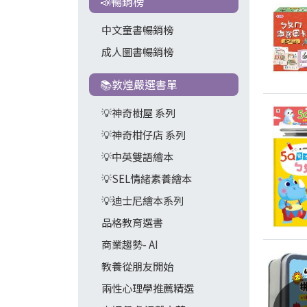
📣暢銷榜
中文童書暢銷榜
成人圖書暢銷榜
📚敦煌嚴選書單
💡神奇樹屋 系列
💡神奇柑仔店 系列
💡中英雙語繪本
💡SEL情緒素養繪本
💡迪士尼繪本系列
品格教育選書
商業趨勢- AI
教養從朋友開始
兩性心理學推薦精選