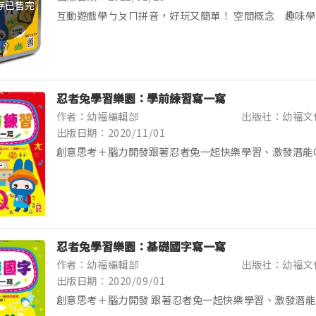
存已售完
互動遊戲學ㄅㄆㄇ拼音，好玩又簡單！ 空間概念 趣味
考 透過可以看、可以玩、可以學習拼音的遊戲卡，為入
礎，孩子覺得學習有樂趣，就會主動學習，達到事半功倍效果
忍者兔學習樂園：學前練習寫一寫
作者：幼福編輯部
出版社：幼福文
出版日期：2020/11/01
創意思考＋腦力開發跟著忍者兔一起快樂學習、激發潛能
的手指運動中樞在大腦皮層中所占的區域最廣，當幼兒的
的部位就越發達，而《忍者兔學習樂園》系列是培養學齡前的
忍者兔學習樂園：基礎國字寫一寫
作者：幼福編輯部
出版社：幼福文
出版日期：2020/09/01
創意思考＋腦力開發 跟著忍者兔一起快樂學習、激發潛能
人的手指運動中樞在大腦皮層中所占的區域最廣，當幼兒