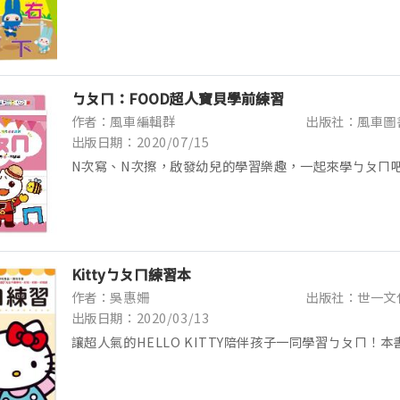
應的部位就越發達。 《忍者兔學習樂園》引導孩子畫線...
ㄅㄆㄇ：FOOD超人寶貝學前練習
作者：風車編輯群
出版社：風車圖
出版日期：2020/07/15
N次寫、N次擦，啟發幼兒的學習樂趣，一起來學ㄅㄆㄇ
發孩子的學習興趣，讓孩子輕鬆認識ㄅㄆㄇ，每個注音提
的筆畫順序，以可愛的插圖搭配常見語詞，讓學習貼近生活。
Kittyㄅㄆㄇ練習本
作者：吳惠姍
出版社：世一文
出版日期：2020/03/13
讓超人氣的HELLO KITTY陪伴孩子一同學習ㄅㄆㄇ！
設計，循序漸進地引導孩子認識37個注音符號、練習筆
特別設計的超大習寫格，最適合小小孩提筆練寫，為小...