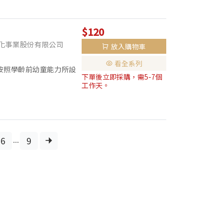
$120
化事業股份有限公司
放入購物車
看全系列
書按照學齡前幼童能力所設
下單後立即採購，需5-7個
習寫格，方便練寫！搭配
工作天。
...
6
9