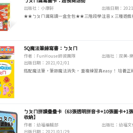
ㄅㄆㄇ識寫圖卡：超長商店街
出版社：小康軒
出版日期：2021/
★★ㄅㄆㄇ識寫讀一盒全包★★三階段學注音ｘ三種遊戲
彩圖卡單張尺寸14*12.5cm※請自行搭配水性筆書寫※
玩？1.找一找：小偵探好眼力。2.串一串：超長商店街...
5Q魔法筆練寫書：ㄅㄆㄇ
作者：FunHouse師資團隊
出版社：双美-
出版日期：2021/02/01
搭配魔法筆，筆跡魔法消失， 重複練習真easy！ 培養
哇~好神奇！筆跡自動消失了！ 學習也可以很有趣~ 你
字嗎？ 為了讓孩子可以重覆練習，要不斷的擦掉...
ㄅㄆㄇ拼讀疊疊卡（63張透明拼音卡+10張圖卡+1
收納】
作者：幼福編輯部
出版社：幼福文
出版日期：2021/01/29