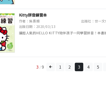
Kitty拼音練習本
作者：吳惠姍
出版社：世一文
出版日期：2020/03/13
讓超人氣的HELLO KITTY陪伴孩子一同學習拼音！本
計，引導孩子認識生活常用詞彙！數量充足、超大設計的
活潑的遊戲式題型，更添樂趣，為小一入學作好準備！...
3
9
1
2
3
4
5
/