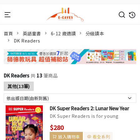
首頁
英語童書
6-12 歲適讀
分級讀本
DK Readers
DK Readers
共
13
筆商品
其他(13筆)
DK Super Readers 2: Lunar New Year
DK Super Readers is for young
readers aged 3 to 11, the series will
$280
transport your child into the ex...
放入購物車
看全系列