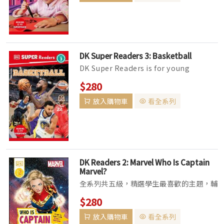
DK Super Readers 3: Basketball
DK Super Readers is for young
readers aged 3 to 11, the series will
$280
transport your child into the ex...
放入購物車
看全系列
DK Readers 2: Marvel Who Is Captain
Marvel?
全系列共五級，精選學生最喜歡的主題，輔
以真實的照片、生動的插畫，適齡的故事內
$280
容更能激發學生閱讀興趣。 Pre-Level
放入購物車
看全系列
1：標記常見單字及跨頁的Picture Word