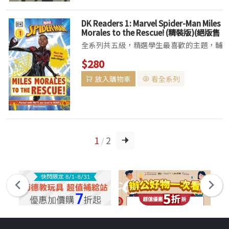
DK Readers 1: Marvel Spider-Man Miles
Morales to the Rescue! (精裝版)(絕版售
完為止)
全系列共五級，精選學生最喜歡的主題，輔
以真實的照片、生動的插畫，適齡的故事內
$280
容更能激發學生閱讀興趣。 Pre-Level
放入購物車
看全系列
1：標記常見單字及跨頁的Picture Word
Strips 設計，讓主題...
1
2
/