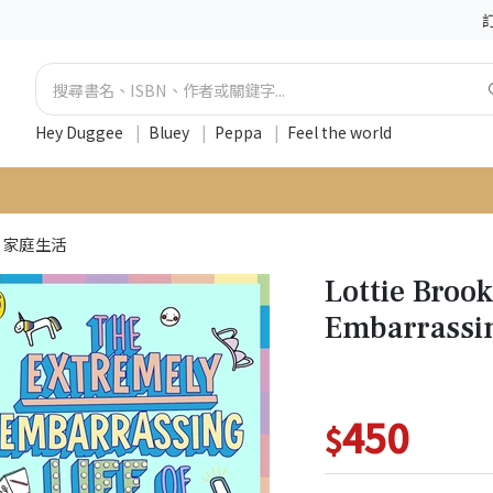
Hey Duggee
|
Bluey
|
Peppa
|
Feel the world
家庭生活
Lottie Broo
Embarrassin
450
$