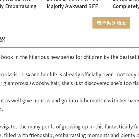
ly Embarrassing
Majorly Awkward BFF
Completely
Lottie Brooks
Dramas
Christmas 
Brooks
看全系列商品
紹
t book in the hilarious new series for children by the bestsell
rooks is 11 ¾ and her life is already officially over - not onl
or glamorous swooshy hair, she's just discovered she's too fl
t as well give up now and go into hibernation with her ham
d.
avigates the many perils of growing up in this fantastically fu
, filled with friendship, embarrassing moments and plenty of