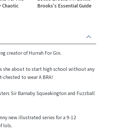
 Chaotic
Brooks's Essential Guide
of Lottie
to Life
ing creator of Hurrah For Gin.
y is she about to start high school without any
at-chested to wear A BRA!
sters Sir Barnaby Squeakington and Fuzzball
nny new illustrated series for a 9-12
 lols.