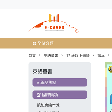
全站分類
首頁
英語童書
12 歲以上適讀
讀本
英語童書
⭐ 新品焦點
🏆 國際獎項
凱迪克繪本獎