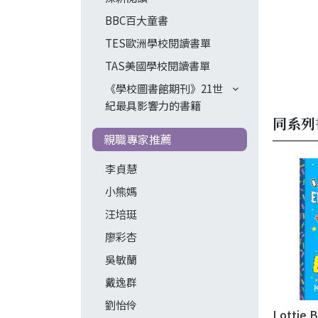
BBC百大童書
TES歐洲學校閱讀書單
TAS美國學校閱讀書單
《學校圖書館期刊》21世
紀最具影響力的書籍
同系列
親職專家推薦
李貞慧
小熊媽
汪培珽
廖彩杏
吳敏蘭
戴逸群
劉怡伶
Lottie 