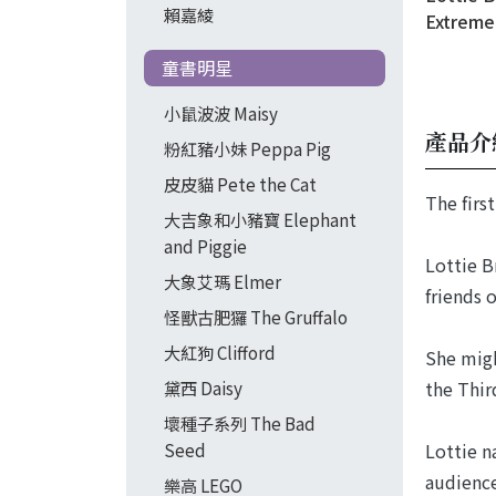
賴嘉綾
Extreme
Life of 
童書明星
小鼠波波 Maisy
產品介
粉紅豬小妹 Peppa Pig
皮皮貓 Pete the Cat
The firs
大吉象和小豬寶 Elephant
and Piggie
Lottie B
大象艾瑪 Elmer
friends 
怪獸古肥玀 The Gruffalo
大紅狗 Clifford
She migh
the Thir
黛西 Daisy
壞種子系列 The Bad
Lottie n
Seed
audience
樂高 LEGO