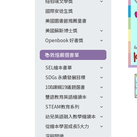
紐伯瑞文學獎
國際安徒生獎
美國圖書館推薦童書
美國蘇斯博士獎
Openbook 好書獎
📚敦煌嚴選書單
SEL繪本書單
SDGs 永續發展目標
108課綱19議題選書
雙語教育英語繪讀本
STEAM教育系列
幼兒英語融入教學繪讀本
從繪本學習成長5大力
深耕閱讀