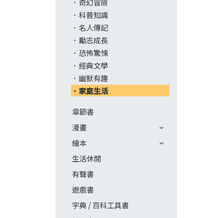
奇幻冒險
科普知識
名人傳記
勵志成長
恐怖驚悚
經典文學
幽默有趣
家庭生活
章節書
漫畫
繪本
生活休閒
有聲書
遊戲書
字典 / 百科工具書