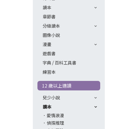
讀本
章節書
分級讀本
圖像小說
漫畫
遊戲書
字典 / 百科工具書
練習本
12 歲以上適讀
兒少小說
讀本
愛情浪漫
偵探推理