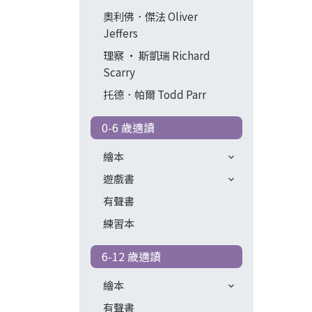
奧利佛．傑法 Oliver
Jeffers
理察 ‧ 斯凱瑞 Richard
Scarry
托德．帕爾 Todd Parr
0-6 歲適讀
繪本
遊戲書
有聲書
練習本
6-12 歲適讀
繪本
有聲書