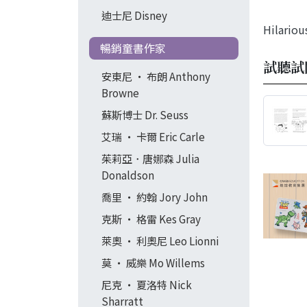
迪士尼 Disney
Hilarious
暢銷童書作家
試聽試
安東尼 ‧ 布朗 Anthony
Browne
蘇斯博士 Dr. Seuss
艾瑞 ‧ 卡爾 Eric Carle
茱莉亞．唐娜森 Julia
Donaldson
喬里 ‧ 約翰 Jory John
克斯 ‧ 格雷 Kes Gray
萊奧 ‧ 利奧尼 Leo Lionni
莫 ‧ 威樂 Mo Willems
尼克 ‧ 夏洛特 Nick
Sharratt