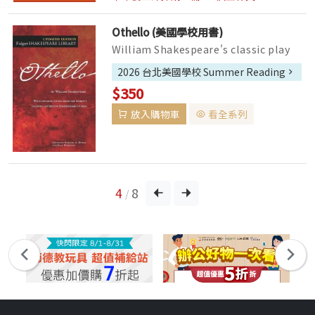
Othello (美國學校用書)
William Shakespeare's classic play
Othello, featuring valuable tools for
2026 台北美國學校 Summer Reading
educators and readers, ...
$350
放入購物車
看全系列
4
8
/