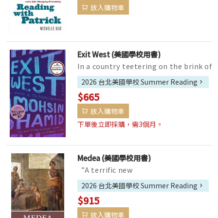
放入購物車
Exit West (美國學校用書)
In a country teetering on the brink of
civil war, two young people meet—
2026 台北美國學校 Summer Reading
sensual, fiercely inde...
$665
放入購物車
下單後立即採購，需3個月。
Medea (美國學校用書)
“A terrific new
translation―Murnaghan’s Medea is
2026 台北美國學校 Summer Reading
both terrifying and sympathetic, an
$915
emo...
放入購物車