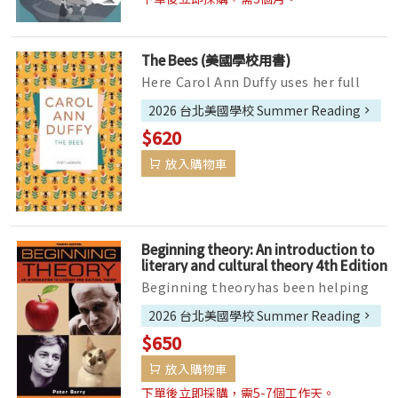
The Bees (美國學校用書)
Here Carol Ann Duffy uses her full
poetic range: there are drinking
2026 台北美國學校 Summer Reading
songs, love poems, poems of poli...
$620
放入購物車
Beginning theory: An introduction to
literary and cultural theory 4th Edition
(美國學校用書)
Beginning theoryhas been helping
students navigate through the
2026 台北美國學校 Summer Reading
thickets of literary and cultural the...
$650
放入購物車
下單後立即採購，需5-7個工作天。