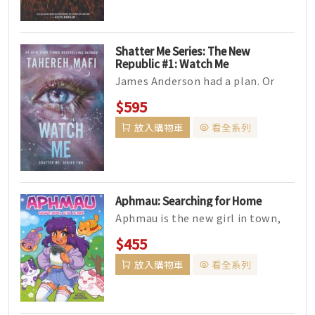
Shatter Me Series: The New
Republic #1: Watch Me
James Anderson had a plan. Or
half of one. He mana...
$595
放入購物車
看全系列
Aphmau: Searching for Home
Aphmau is the new girl in town,
and after a rough ...
$455
放入購物車
看全系列