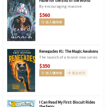
Fable for the End of the World
By encouraging massive
accumulations of debt from ...
$560
放入購物車
Renegades #1: The Magic Awakens
The launch of a brand-new series
from blockbuster ...
$350
放入購物車
看全系列
I Can Read My First: Biscuit Rides
the Ferry