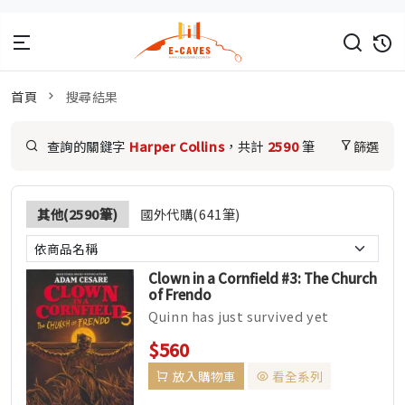
首頁
搜尋結果
查詢的關鍵字
Harper Collins
，共計
2590
筆
篩選
其他(2590筆)
國外代購(641筆)
Clown in a Cornfield #3: The Church
of Frendo
Quinn has just survived yet
another bloody run-in ...
$560
放入購物車
看全系列