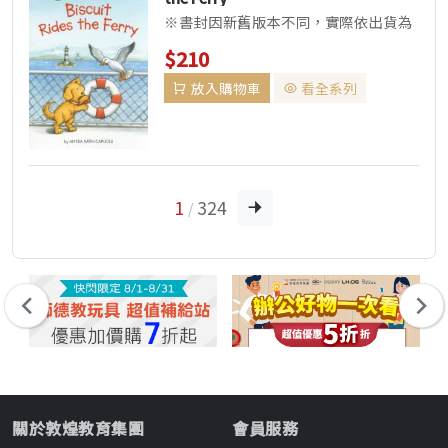
※書封因新舊版本不同，實際依出貨為
主，請確認能接受此類可能書況再做選
$210
購，謝謝。 ▌全系列共五級，...
放入購物車
看全系列
1
324
/
關於敦煌教育集團
會員服務