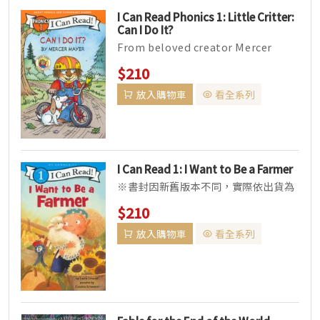
I Can Read Phonics 1: Little Critter:
Can I Do It?
From beloved creator Mercer
Mayer, this highly dec...
$210
放入購物車
看全系列
I Can Read 1: I Want to Be a Farmer
※書封因新舊版本不同，實際依出貨為
主，請確認能接受此類可能書況再做選
$210
購，謝謝。 ▌全系列共五級，...
放入購物車
看全系列