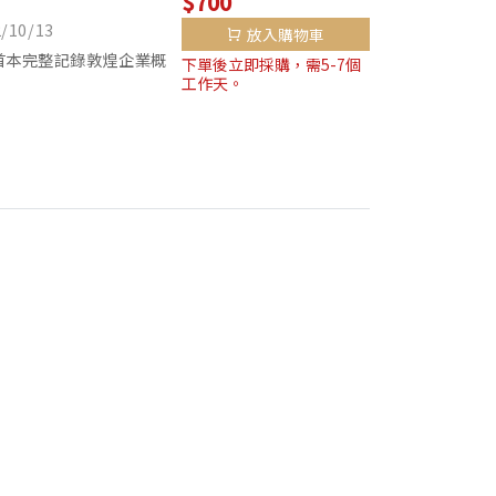
$700
10/13
放入購物車
》 首本完整記錄敦煌企業概
下單後立即採購，需5-7個
工作天。
七十年，從開啟西書市