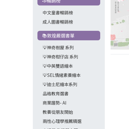
📣暢銷榜
中文童書暢銷榜
成人圖書暢銷榜
📚敦煌嚴選書單
💡神奇樹屋 系列
💡神奇柑仔店 系列
💡中英雙語繪本
💡SEL情緒素養繪本
💡迪士尼繪本系列
品格教育選書
商業趨勢- AI
教養從朋友開始
兩性心理學推薦精選